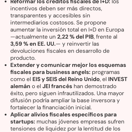
Reformar los créditos fiscales de I+D:
los
incentivos deben ser más directos,
transparentes y accesibles sin
intermediarios costosos. Se propone
aumentar la inversión total en I+D en Europa
—actualmente un
2,22 % del PIB
, frente al
3,59 % en EE. UU.
— y reinvertir las
devoluciones fiscales en desarrollo de
producto.
Extender y comunicar mejor los esquemas
fiscales para business angels:
programas
como el
EIS y SEIS del Reino Unido
, el
INVEST
alemán
o el
JEI francés
han demostrado
éxito, pero siguen infrautilizados. Una mayor
difusión podría ampliar la base inversora y
fortalecer la financiación inicial.
Aplicar alivios fiscales específicos para
startups:
muchas jóvenes empresas sufren
tensiones de liquidez por la lentitud de los