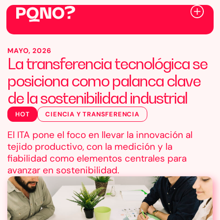
MAYO, 2026
La transferencia tecnológica se
posiciona como palanca clave
de la sostenibilidad industrial
HOT
CIENCIA Y TRANSFERENCIA
El ITA pone el foco en llevar la innovación al
tejido productivo, con la medición y la
fiabilidad como elementos centrales para
avanzar en sostenibilidad.